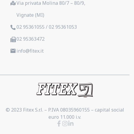
Via privata Molina 80/7 – 80/9,
Vignate (MI)
02 95361055 / 02 95361053
02 95363472
info@fitex.it
© 2023 Fitex S.r.l. – P.IVA 08035960155 – capital social
euro 11.000 i.v.