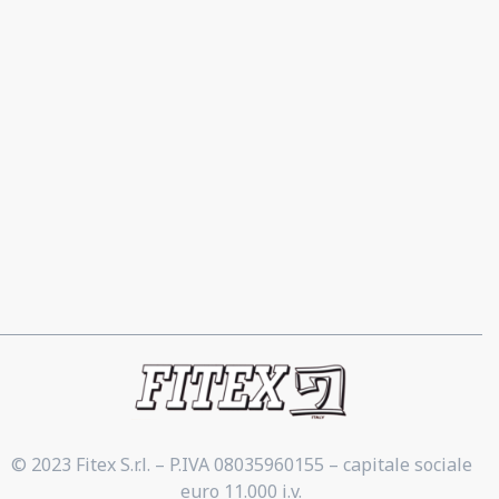
Contatti
Via privata Molina 80/7 – 80/9,
Vignate (MI)
02 95361055 / 02 95361053
02 95363472
info@fitex.it
© 2023 Fitex S.r.l. – P.IVA 08035960155 – capitale sociale
euro 11.000 i.v.