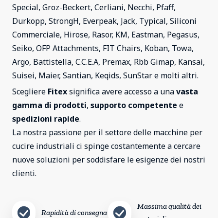
Special, Groz-Beckert, Cerliani, Necchi, Pfaff,
Durkopp, StrongH, Everpeak, Jack, Typical, Siliconi
Commerciale, Hirose, Rasor, KM, Eastman, Pegasus,
Seiko, OFP Attachments, FIT Chairs, Koban, Towa,
Argo, Battistella, C.C.E.A, Premax, Rbb Gimap, Kansai,
Suisei, Maier, Santian, Keqids, SunStar e molti altri.
Scegliere
Fitex
significa avere accesso a una
vasta
gamma di prodotti
,
supporto competente
e
spedizioni rapide
.
La nostra passione per il settore delle macchine per
cucire industriali ci spinge costantemente a cercare
nuove soluzioni per soddisfare le esigenze dei nostri
clienti.
Massima qualità dei
Rapidità di consegna