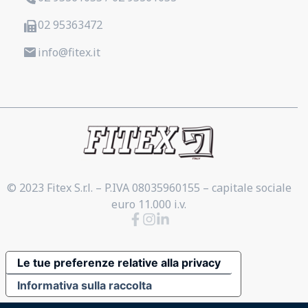
02 95363472
info@fitex.it
© 2023 Fitex S.r.l. – P.IVA 08035960155 – capitale sociale
euro 11.000 i.v.
Le tue preferenze relative alla privacy
Informativa sulla raccolta