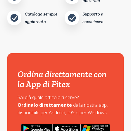
materiali
Catalogo sempre
Supporto e
aggiornato
consulenza
Ordina direttamente con
la App di Fitex
Sai già quale articolo ti serve?
Ordinalo direttamente
dalla nostra app,
disponibile per Android, iOS e per Windows