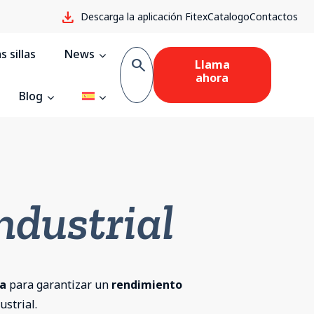
download
Descarga la aplicación Fitex
Catalogo
Contactos
 sillas
News
search
Llama
ahora
Blog
ndustrial
ia
para garantizar un
rendimiento
ustrial.