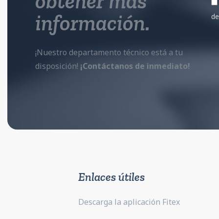
obtener más
información.
de
¡Nuestro departamento técnico está a tu
disposición!
¡Contáctanos de inmediato!
Enlaces útiles
Descarga la aplicación Fitex