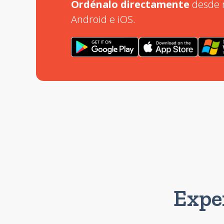
Ordénalo directamente
desde n
Android e iOS.
Expe