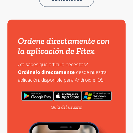
Ordene directamente con
la aplicación de Fitex
¿Ya sabes qué artículo necesitas?
Ordénalo directamente
desde nuestra
aplicación, disponible para Android e iOS.
Guía del usuario