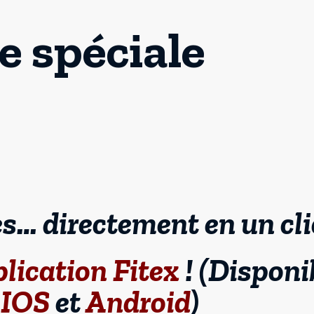
e spéciale
… directement en un clic
lication Fitex
! (Disponi
t
IOS
et
Android
)