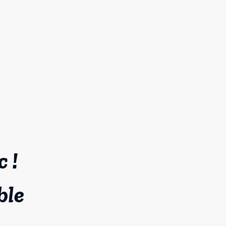
 !
ble