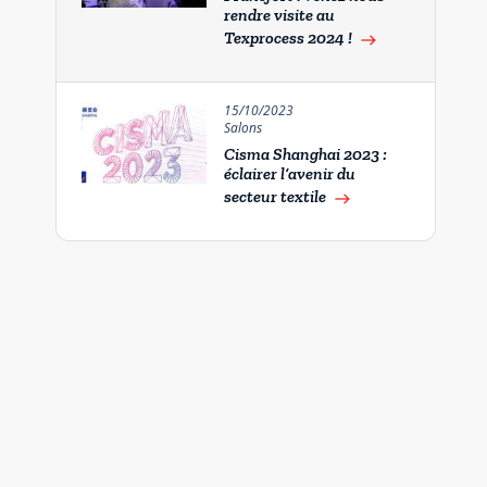
rendre visite au
Texprocess 2024 !
east
15/10/2023
Salons
Cisma Shanghai 2023 :
éclairer l’avenir du
secteur textile
east