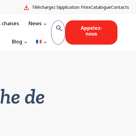
download
Téléchargez l’application Fitex
Catalogue
Contacts
 chaises
News
search
Appelez-
nous
Blog
che de