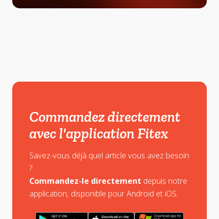
Commandez directement
avec l'application Fitex
Savez-vous déjà quel article vous avez besoin
?
Commandez-le directement
depuis notre
application, disponible pour Android et iOS.