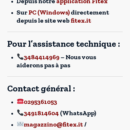
Depuis notre
application Fitex
Sur
PC (Windows)
directement
depuis le site web
fitex.it
Pour l’assistance technique :
3484414969
– Nous vous
aiderons pas à pas
Contact général :
0295361053
3491814604
(WhatsApp)
magazzino@fitex.it
/