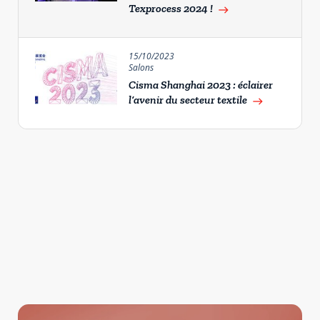
Texprocess 2024 !
east
15/10/2023
Salons
Cisma Shanghai 2023 : éclairer
l’avenir du secteur textile
east