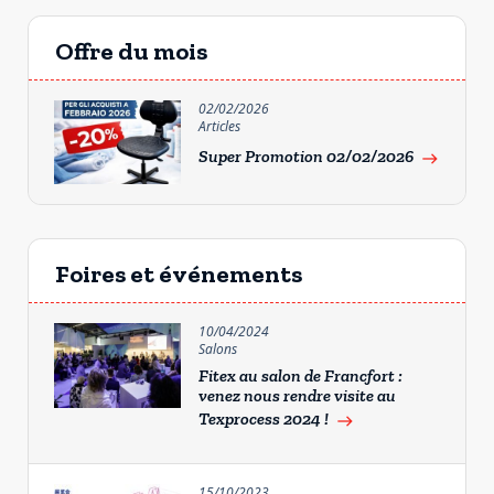
Offre du mois
02/02/2026
Articles
Super Promotion 02/02/2026
east
Foires et événements
10/04/2024
Salons
Fitex au salon de Francfort :
venez nous rendre visite au
Texprocess 2024 !
east
15/10/2023