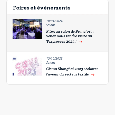
Foires et événements
10/04/2024
Salons
Fitex au salon de Francfort :
venez nous rendre visite au
Texprocess 2024 !
east
15/10/2023
Salons
Cisma Shanghai 2023 : éclairer
l’avenir du secteur textile
east