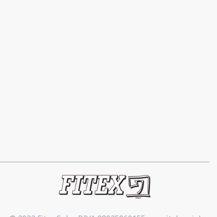
Contacts
Via privata Molina 80/7 – 80/9,
Vignate (MI)
02 95361055 / 02 95361053
02 95363472
info@fitex.it