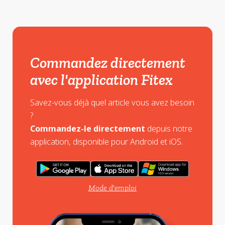
Commandez directement
avec l'application Fitex
Savez-vous déjà quel article vous avez besoin
?
Commandez-le directement
depuis notre
application, disponible pour Android et iOS.
Mode d'emploi