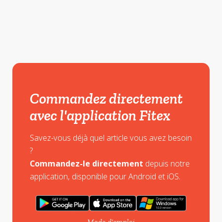
Commandez directement
avec l'application Fitex
Savez-vous déjà quel article vous avez besoin
?
Commandez-le directement
depuis notre
application, disponible pour Android et iOS.
Mode d'emploi