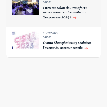
Salons
Fitex au salon de Francfort :
venez nous rendre visite au
Texprocess 2024 !
east
15/10/2023
Salons
Cisma Shanghai 2023 : éclairer
l’avenir du secteur textile
east