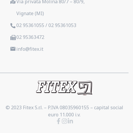
Via privata Molina 80/7 – 80/9,
Vignate (MI)
02 95361055 / 02 95361053
02 95363472
info@fitex.it
© 2023 Fitex S.r.l. – P.IVA 08035960155 – capital social
euro 11.000 i.v.