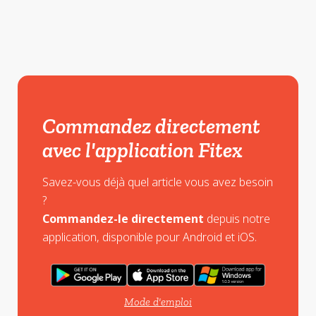
Commandez directement
avec l'application Fitex
Savez-vous déjà quel article vous avez besoin
?
Commandez-le directement
depuis notre
application, disponible pour Android et iOS.
Mode d'emploi