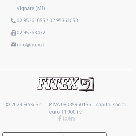
Vignate (MI)
02 95361055 / 02 95361053
02 95363472
info@fitex.it
© 2023 Fitex S.r.l. – P.IVA 08035960155 – capital social
euro 11.000 i.v.