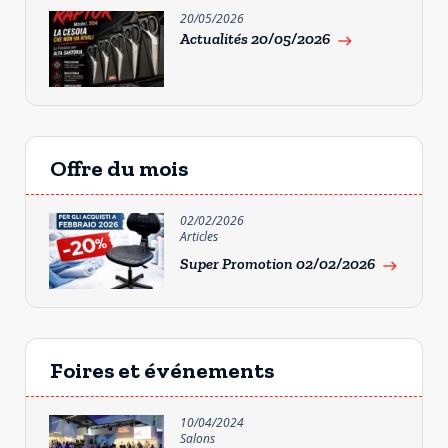
20/05/2026
Actualités 20/05/2026
east
Offre du mois
02/02/2026
Articles
Super Promotion 02/02/2026
east
Foires et événements
10/04/2024
Salons