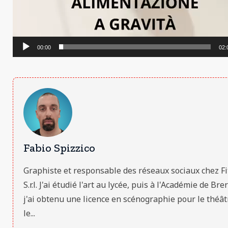
00:00
02:
Fabio Spizzico
Graphiste et responsable des réseaux sociaux chez Fi
S.r.l. J'ai étudié l'art au lycée, puis à l'Académie de Bre
j'ai obtenu une licence en scénographie pour le théât
le...