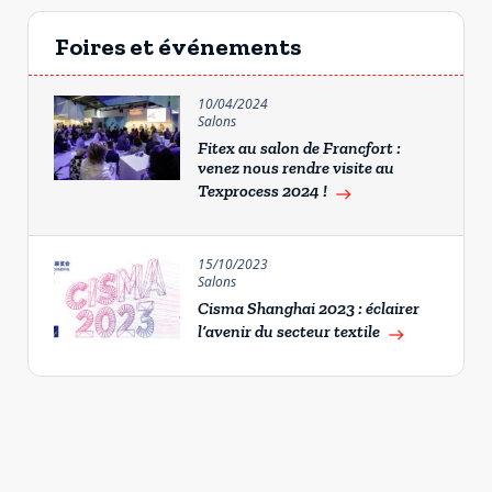
Foires et événements
10/04/2024
Salons
Fitex au salon de Francfort :
venez nous rendre visite au
Texprocess 2024 !
east
15/10/2023
Salons
Cisma Shanghai 2023 : éclairer
l’avenir du secteur textile
east