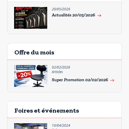
20/05/2026
Actualités 20/05/2026
east
Offre du mois
02/02/2026
Articles
Super Promotion 02/02/2026
east
Foires et événements
10/04/2024