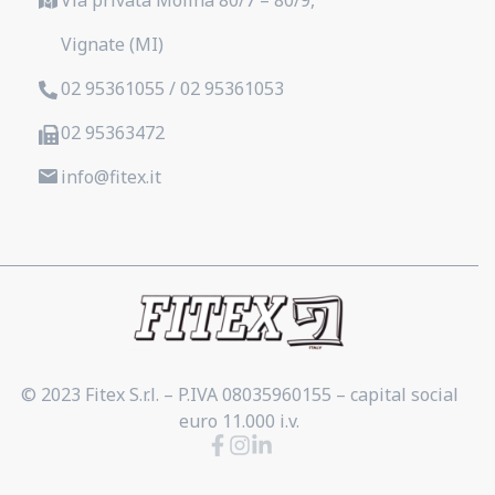
Vignate (MI)
02 95361055 / 02 95361053
02 95363472
info@fitex.it
© 2023 Fitex S.r.l. – P.IVA 08035960155 – capital social
euro 11.000 i.v.