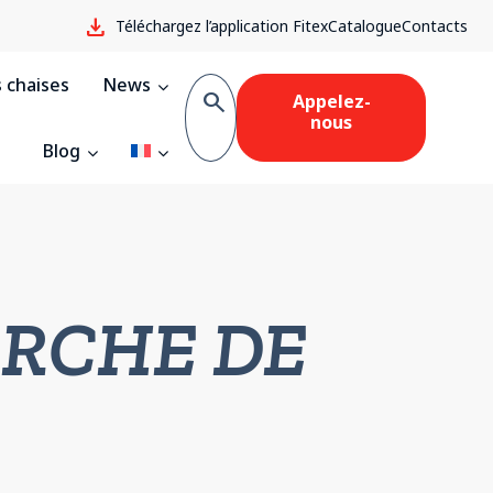
download
Téléchargez l’application Fitex
Catalogue
Contacts
 chaises
News
search
Appelez-
nous
Blog
ERCHE DE