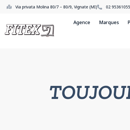
Via privata Molina 80/7 – 80/9, Vignate (MI)
02 9536105
Agence
Marques
P
TOUJOUR