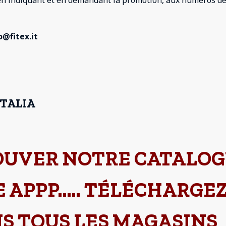
 en indiquant et en demandant la promotion, aux numéros de
@fitex.it
ITALIA
OUVER NOTRE CATALO
 APPP….. TÉLÉCHARGE
NS TOUS LES MAGASINS