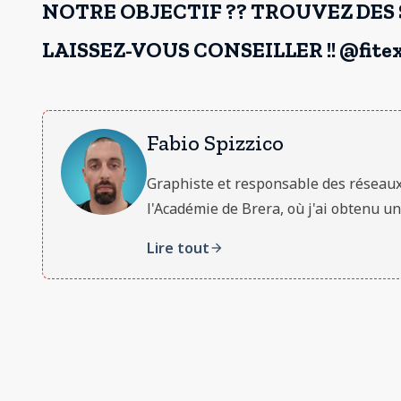
NOTRE OBJECTIF ?? TROUVEZ DES 
LAISSEZ-VOUS CONSEILLER !! @fitex
Fabio Spizzico
Graphiste et responsable des réseaux soc
l'Académie de Brera, où j'ai obtenu un
Lire tout
arrow_forward