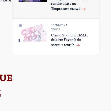
 notre
rendre visite au
Texprocess 2024 !
east
15/10/2023
Salons
Cisma Shanghai 2023 :
éclairer l’avenir du
secteur textile
east
GUE
Z