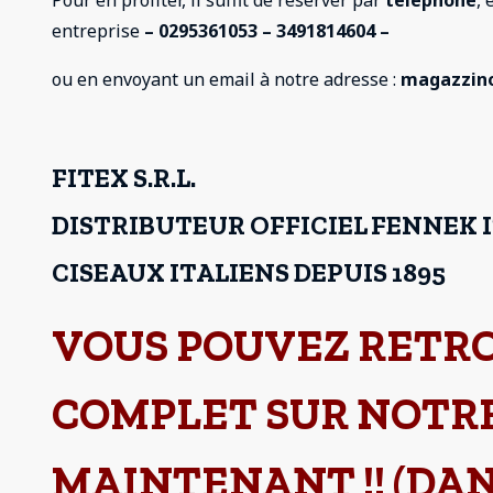
Pour en profiter, il suffit de réserver par
téléphone
,
entreprise
– 0295361053 – 3491814604 –
ou en envoyant un email à notre adresse :
magazzino
FITEX S.R.L.
DISTRIBUTEUR OFFICIEL FENNEK 
CISEAUX ITALIENS DEPUIS 1895
VOUS POUVEZ RETR
COMPLET SUR NOTRE
MAINTENANT !! (DA