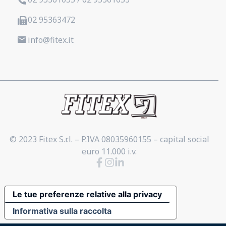
02 95363472
info@fitex.it
© 2023 Fitex S.r.l. – P.IVA 08035960155 – capital social
euro 11.000 i.v.
Le tue preferenze relative alla privacy
Informativa sulla raccolta