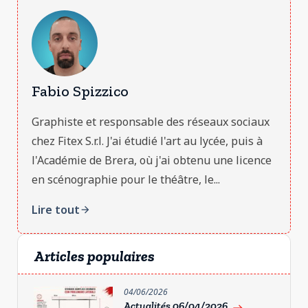
Fabio Spizzico
Graphiste et responsable des réseaux sociaux
chez Fitex S.r.l. J'ai étudié l'art au lycée, puis à
l'Académie de Brera, où j'ai obtenu une licence
en scénographie pour le théâtre, le...
Lire tout
arrow_forward
Articles populaires
04/06/2026
Actualités 06/04/2026
east