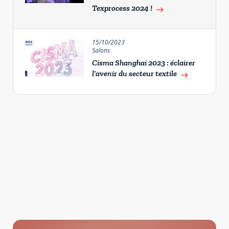
Texprocess 2024 !
east
15/10/2023
Salons
Cisma Shanghai 2023 : éclairer
l’avenir du secteur textile
east