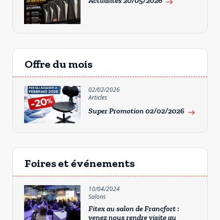
Actualités 20/05/2026
east
Offre du mois
02/02/2026
Articles
Super Promotion 02/02/2026
east
Foires et événements
10/04/2024
Salons
Fitex au salon de Francfort :
venez nous rendre visite au