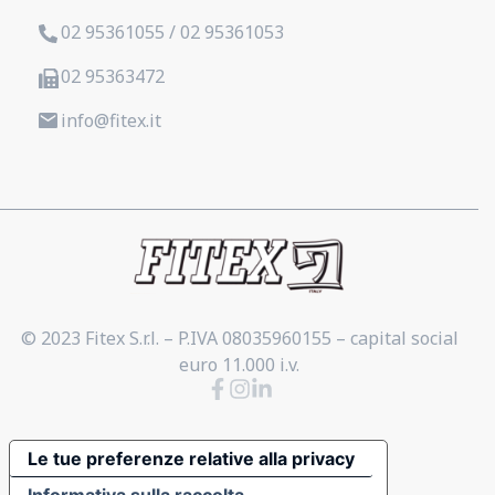
02 95361055 / 02 95361053
02 95363472
info@fitex.it
© 2023 Fitex S.r.l. – P.IVA 08035960155 – capital social
euro 11.000 i.v.
Le tue preferenze relative alla privacy