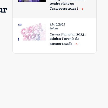
rendre visite au
ur
Texprocess 2024 !
east
15/10/2023
Salons
Cisma Shanghai 2023 :
éclairer l’avenir du
secteur textile
east