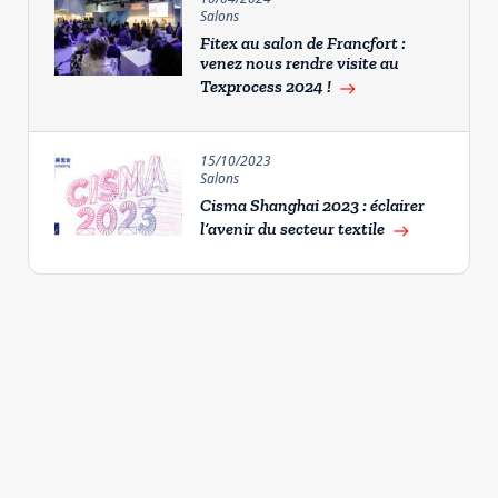
Salons
Fitex au salon de Francfort :
venez nous rendre visite au
Texprocess 2024 !
east
15/10/2023
Salons
Cisma Shanghai 2023 : éclairer
l’avenir du secteur textile
east