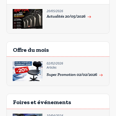
20/05/2026
Actualités 20/05/2026
east
Offre du mois
02/02/2026
Articles
Super Promotion 02/02/2026
east
Foires et événements
10/04/2024