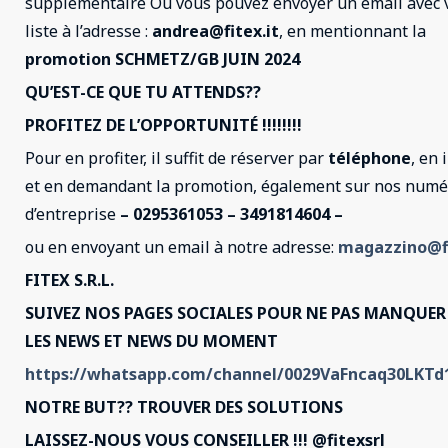
supplémentaire Ou vous pouvez envoyer un email avec 
liste à l’adresse :
andrea@fitex.it
, en mentionnant la
promotion SCHMETZ/GB JUIN 2024
QU’EST-CE QUE TU ATTENDS??
PROFITEZ DE L’OPPORTUNITÉ !!!!!!!!
Pour en profiter, il suffit de réserver par
téléphone
, en
et en demandant la promotion, également sur nos numé
d’entreprise
– 0295361053 – 3491814604 –
ou en envoyant un email à notre adresse:
magazzino@fi
FITEX S.R.L.
SUIVEZ NOS PAGES SOCIALES POUR NE PAS MANQUE
LES NEWS ET NEWS DU MOMENT
https://whatsapp.com/channel/0029VaFncaq30LKT
NOTRE BUT?? TROUVER DES SOLUTIONS
LAISSEZ-NOUS VOUS CONSEILLER !!! @fitexsrl