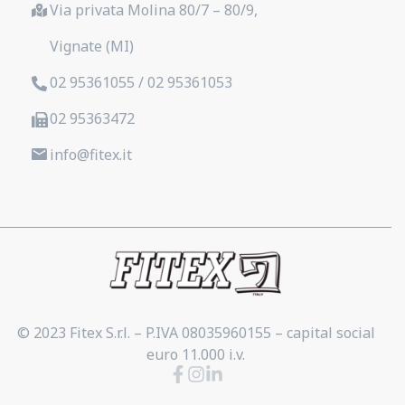
Via privata Molina 80/7 – 80/9,
Vignate (MI)
02 95361055 / 02 95361053
02 95363472
info@fitex.it
© 2023 Fitex S.r.l. – P.IVA 08035960155 – capital social
euro 11.000 i.v.