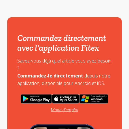
Commandez directement
avec l'application Fitex
Savez-vous déjà quel article vous avez besoin
?
Commandez-le directement
depuis notre
application, disponible pour Android et iOS.
Mode d'emploi