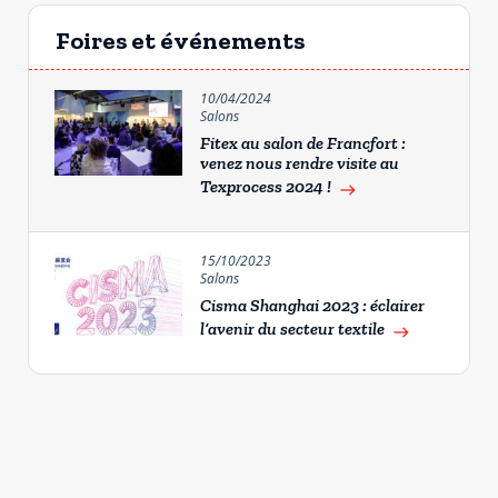
Foires et événements
10/04/2024
Salons
Fitex au salon de Francfort :
venez nous rendre visite au
Texprocess 2024 !
east
15/10/2023
Salons
Cisma Shanghai 2023 : éclairer
l’avenir du secteur textile
east