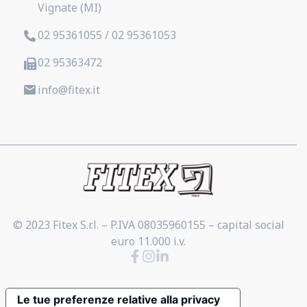
Vignate (MI)
02 95361055 / 02 95361053
02 95363472
info@fitex.it
© 2023 Fitex S.r.l. – P.IVA 08035960155 – capital social
euro 11.000 i.v.
Le tue preferenze relative alla privacy