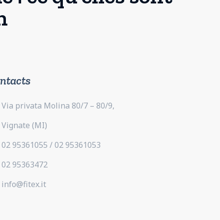
n
ntacts
Via privata Molina 80/7 – 80/9,
Vignate (MI)
02 95361055 / 02 95361053
02 95363472
info@fitex.it