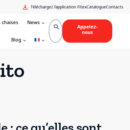
download
Téléchargez l’application Fitex
Catalogue
Contacts
 chaises
News
search
Appelez-
nous
Blog
ito
 : ce qu’elles sont