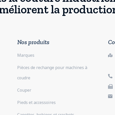
méliorent la productio
Nos produits
Co
Marques
Pièces de rechange pour machines à
coudre
Couper
Pieds et accessoires
Canettes, bobines et crochets