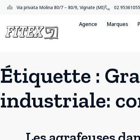
Via privata Molina 80/7 – 80/9, Vignate (MI)
02 9536105
Agence
Marques
P
Étiquette :
Gra
industriale: c
Les agrafeuses dans