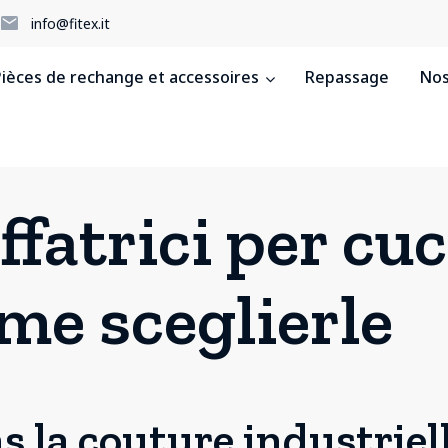
5
info@fitex.it
ièces de rechange et accessoires
Repassage
Nos
ffatrici per cuc
ome sceglierle
 la couture industrielle