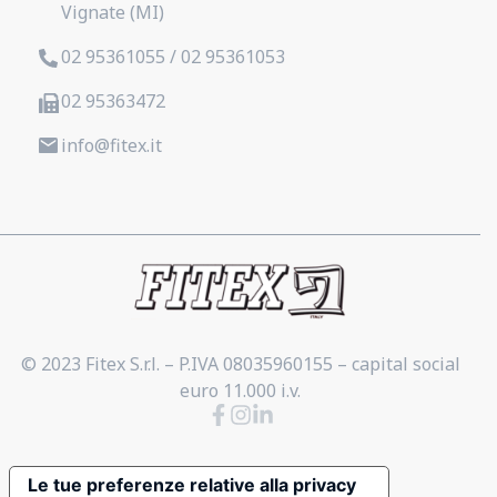
Vignate (MI)
02 95361055 / 02 95361053
02 95363472
info@fitex.it
© 2023 Fitex S.r.l. – P.IVA 08035960155 – capital social
euro 11.000 i.v.
Le tue preferenze relative alla privacy