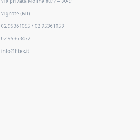
Via privata Molina 80/7 – 80/9,
Vignate (MI)
02 95361055 / 02 95361053
02 95363472
info@fitex.it