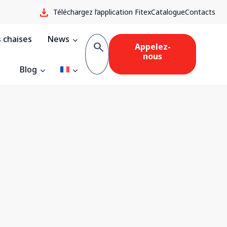
download
Téléchargez l’application Fitex
Catalogue
Contacts
 chaises
News
search
Appelez-
nous
Blog