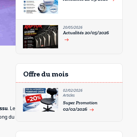
20/05/2026
Actualités 20/05/2026
east
Offre du mois
02/02/2026
Articles
Super Promotion
issu
. Le
02/02/2026
east
long du