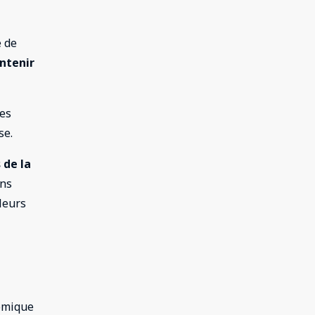
e de
intenir
des
se.
 de la
ons
lleurs
nomique