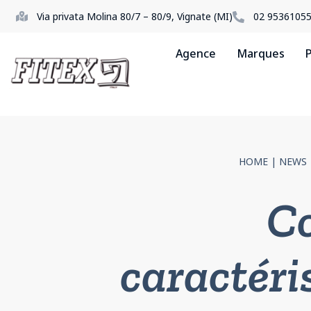
Via privata Molina 80/7 – 80/9, Vignate (MI)
02 9536105
Agence
Marques
P
HOME
|
NEWS
Co
caractéri