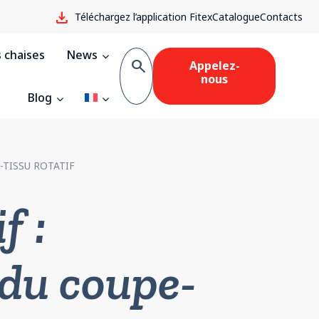
download
Téléchargez l’application Fitex
Catalogue
Contacts
 chaises
News
search
Appelez-
nous
Blog
-TISSU ROTATIF
f :
 du coupe-