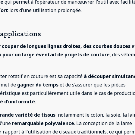
ue
qui permet à l’opérateur de manœuvrer l’outil avec facilité
fort
lors d’une utilisation prolongée.
t applications
r couper de longues lignes droites, des courbes douces
e
 pour un large éventail de projets de couture
, des vête
tter rotatif en couture est sa capacité
à découper simulta
ermet de
gagner du temps
et de s’assurer que les pièces
ristique est particulièrement utile dans le cas de producti
é d’uniformité
.
grande variété de tissus
, notamment le coton, la soie, la lai
 d’une
remarquable polyvalence
. La conception de la lame
 rapport à l’utilisation de ciseaux traditionnels, ce qui per