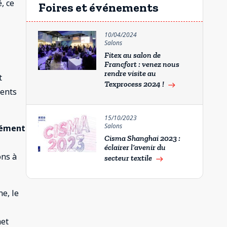
, ce
Foires et événements
10/04/2024
Salons
Fitex au salon de
Francfort : venez nous
rendre visite au
t
Texprocess 2024 !
east
ments
15/10/2023
Salons
nément
Cisma Shanghai 2023 :
éclairer l’avenir du
ons à
secteur textile
east
ne, le
met