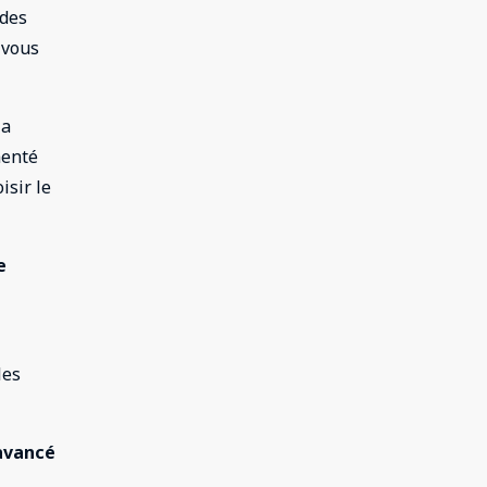
 des
 vous
la
menté
isir le
e
les
avancé