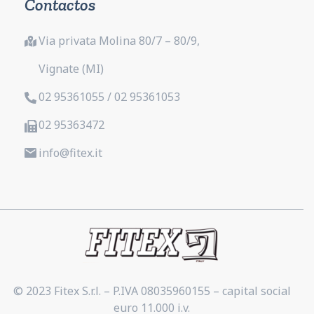
Contactos
Via privata Molina 80/7 – 80/9,
Vignate (MI)
02 95361055 / 02 95361053
02 95363472
info@fitex.it
© 2023 Fitex S.r.l. – P.IVA 08035960155 – capital social
euro 11.000 i.v.