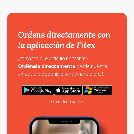
Ordene directamente con
la aplicación de Fitex
¿Ya sabes qué artículo necesitas?
Ordénalo directamente
desde nuestra
aplicación, disponible para Android e iOS.
Guía del usuario