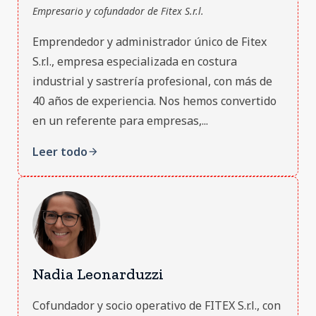
Empresario y cofundador de Fitex S.r.l.
Emprendedor y administrador único de Fitex
S.r.l., empresa especializada en costura
industrial y sastrería profesional, con más de
40 años de experiencia. Nos hemos convertido
en un referente para empresas,...
Leer todo
arrow_forward
Nadia Leonarduzzi
Cofundador y socio operativo de FITEX S.r.l., con