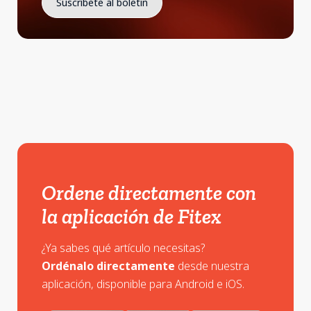
Ordene directamente con
la aplicación de Fitex
¿Ya sabes qué artículo necesitas?
Ordénalo directamente
desde nuestra
aplicación, disponible para Android e iOS.