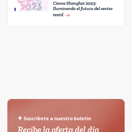
Cisma Shanghai 2023:
Iluminando el futuro del sector
textil
east
Suscríbete a nuestro boletín
Recibe la oferta del día