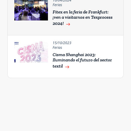
10/04/2024
Ferias
Fitex en la feria de Frankfurt:
¡ven a visitarnos en Texprocess
2024!
east
15/10/2023
Ferias
Cisma Shanghai 2023:
Iluminando el futuro del sector
textil
east