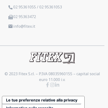
02 95361055 / 02 95361053
02 95363472
info@fitex.it
© 2023 Fitex S.r.l. – P.IVA 08035960155 – capital social
euro 11.000 i.v.
Le tue preferenze relative alla privacy