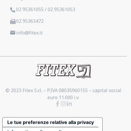
02 95361055 / 02 95361053
02 95363472
info@fitex.it
© 2023 Fitex S.r.l. – P.IVA 08035960155 – capital social
euro 11.000 i.v.
Le tue preferenze relative alla privacy