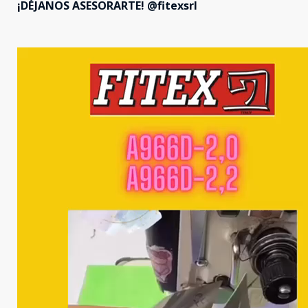
¡DÉJANOS ASESORARTE! @fitexsrl
Reproductor
de
vídeo