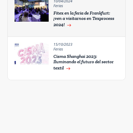
10/04/2024
Ferias
Fitex en la feria de Frankfurt:
¡ven a visitarnos en Texprocess
2024!
east
15/10/2023
Ferias
Cisma Shanghai 2023:
Iluminando el futuro del sector
textil
east