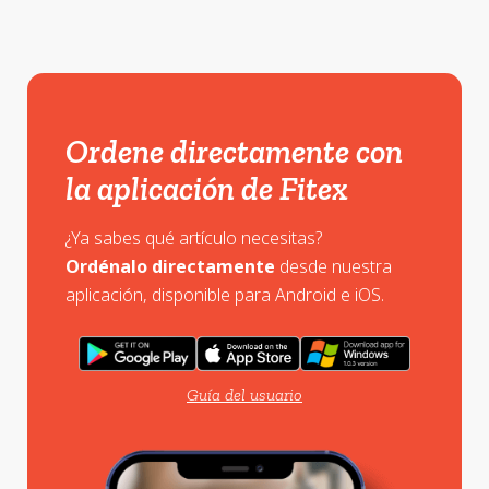
Ordene directamente con
la aplicación de Fitex
¿Ya sabes qué artículo necesitas?
Ordénalo directamente
desde nuestra
aplicación, disponible para Android e iOS.
Guía del usuario