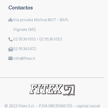
Contactos
Via privata Molina 80/7 – 80/9,
Vignate (MI)
02 95361055 / 02 95361053
02 95363472
info@fitex.it
© 2023 Fitex S.r.l. – P.IVA 08035960155 – capital social