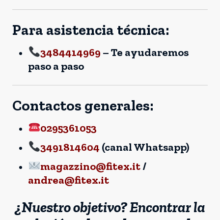
Para asistencia técnica:
3484414969
– Te ayudaremos
paso a paso
Contactos generales:
0295361053
3491814604
(canal Whatsapp)
magazzino@fitex.it
/
andrea@fitex.it
¿Nuestro objetivo? Encontrar la