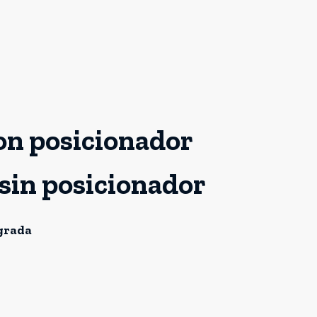
on posicionador
sin posicionador
egrada