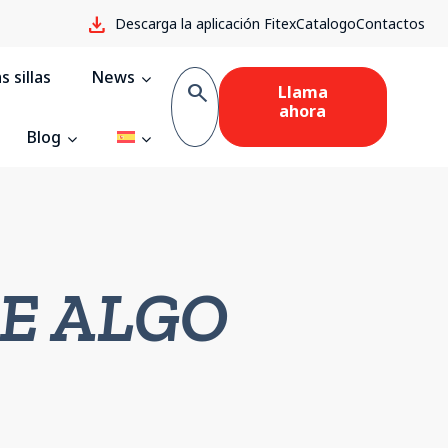
download
Descarga la aplicación Fitex
Catalogo
Contactos
 sillas
News
search
Llama
ahora
Blog
DE ALGO