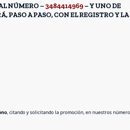
 AL NÚMERO –
3484414969
– Y UNO DE
 PASO A PASO, CON EL REGISTRO Y LA
ono
, citando y solicitando la promoción, en nuestros númer