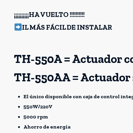
¡¡¡¡¡¡¡¡¡¡HA VUELTO !!!!!!!!!!
IL MÁS FÁCIL DE INSTALAR
TH-550A = Actuador c
TH-550AA = Actuador 
El único disponible con caja de control int
550W/220V
5000 rpm
Ahorro de energía