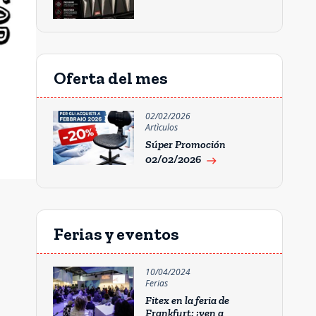
Oferta del mes
02/02/2026
Artìculos
Súper Promoción
02/02/2026
east
Ferias y eventos
10/04/2024
Ferias
Fitex en la feria de
Frankfurt: ¡ven a