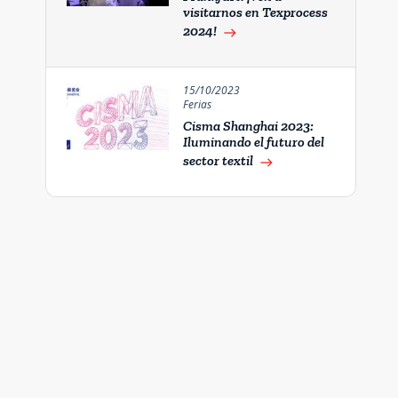
visitarnos en Texprocess
2024!
east
15/10/2023
Ferias
Cisma Shanghai 2023:
Iluminando el futuro del
sector textil
east