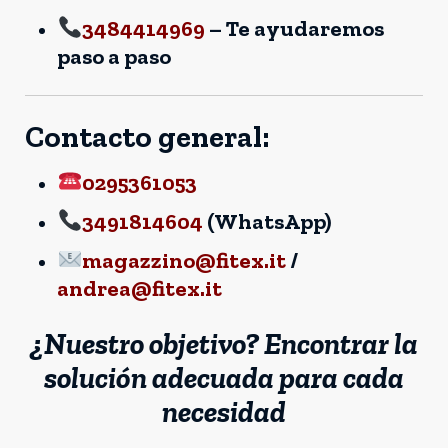
3484414969
– Te ayudaremos
paso a paso
Contacto general:
0295361053
3491814604
(WhatsApp)
magazzino@fitex.it
/
andrea@fitex.it
¿Nuestro objetivo? Encontrar la
solución adecuada para cada
necesidad