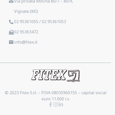
Via privata Molina 80/7 – 80/9,
Vignate (MI)
02 95361055 / 02 95361053
02 95363472
info@fitex.it
© 2023 Fitex S.r.l. – P.IVA 08035960155 – capital social
euro 11.000 i.v.