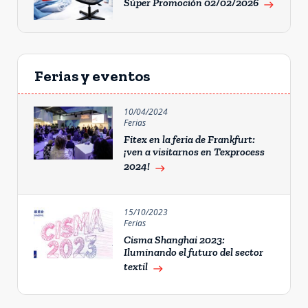
Súper Promoción 02/02/2026
east
Ferias y eventos
10/04/2024
Ferias
Fitex en la feria de Frankfurt:
¡ven a visitarnos en Texprocess
2024!
east
15/10/2023
Ferias
Cisma Shanghai 2023:
Iluminando el futuro del sector
textil
east