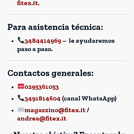
fitex.it.
Para asistencia técnica:
3484414969
–
le ayudaremos
paso a paso.
Contactos generales:
0295361053
3491814604
(canal WhatsApp)
magazzino@fitex.it
/
andrea@fitex.it