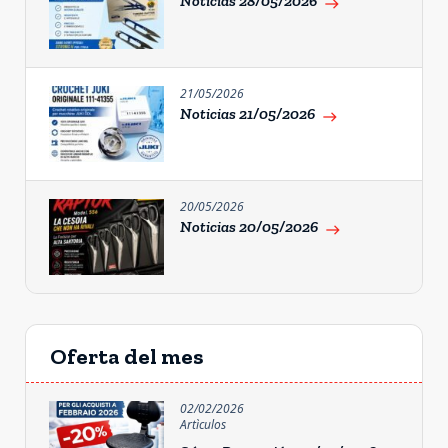
Notícias 28/05/2026
east
21/05/2026
Noticias 21/05/2026
east
20/05/2026
Noticias 20/05/2026
east
Oferta del mes
02/02/2026
Artìculos