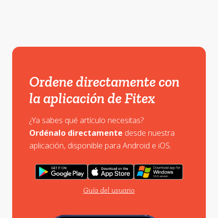
Ordene directamente con
la aplicación de Fitex
¿Ya sabes qué artículo necesitas?
Ordénalo directamente
desde nuestra
aplicación, disponible para Android e iOS.
Guía del usuario