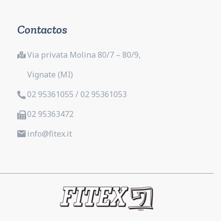
Contactos
Via privata Molina 80/7 – 80/9,
Vignate (MI)
02 95361055 / 02 95361053
02 95363472
info@fitex.it