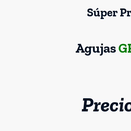
Súper P
Agujas
G
Preci