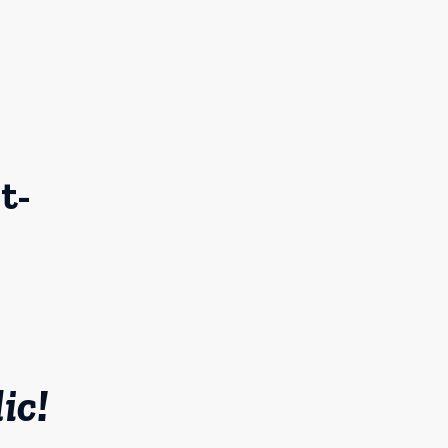
t-
ic!