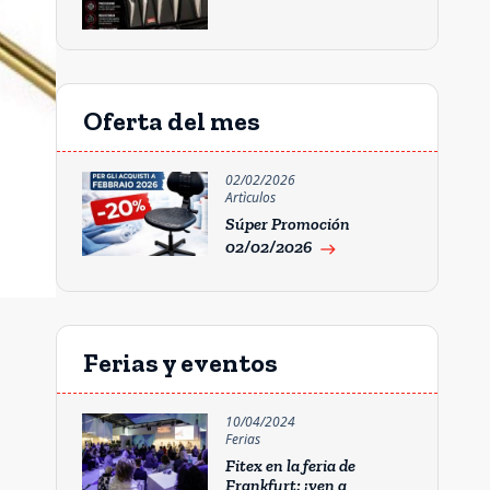
Oferta del mes
02/02/2026
Artìculos
Súper Promoción
02/02/2026
east
Ferias y eventos
10/04/2024
Ferias
Fitex en la feria de
Frankfurt: ¡ven a