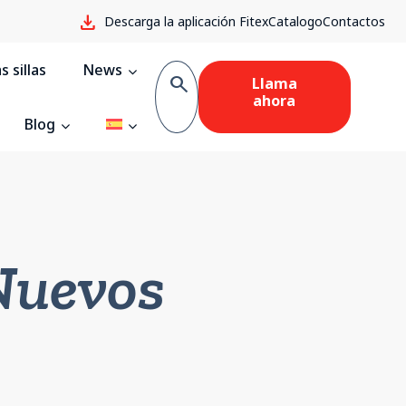
download
Descarga la aplicación Fitex
Catalogo
Contactos
 sillas
News
search
Llama
ahora
Blog
Nuevos