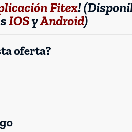
plicación Fitex
! (Disponi
os
IOS
y
Android
)
ta oferta?
ogo