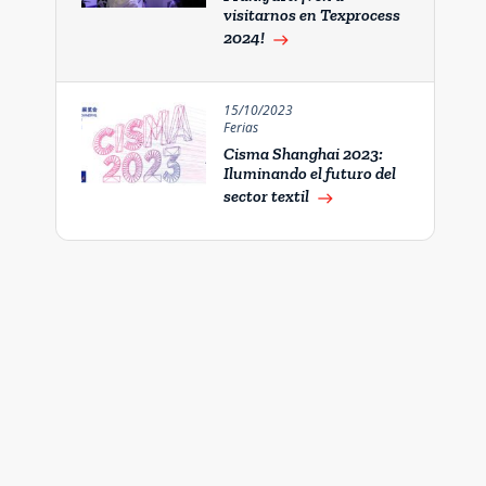
visitarnos en Texprocess
2024!
east
15/10/2023
Ferias
Cisma Shanghai 2023:
Iluminando el futuro del
sector textil
east