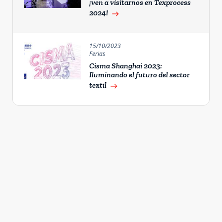
¡ven a visitarnos en Texprocess
2024!
east
15/10/2023
Ferias
Cisma Shanghai 2023:
Iluminando el futuro del sector
textil
east