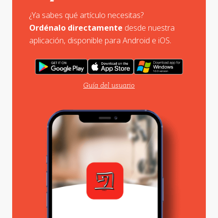
¿Ya sabes qué artículo necesitas?
Ordénalo directamente
desde nuestra
aplicación, disponible para Android e iOS.
Guía del usuario