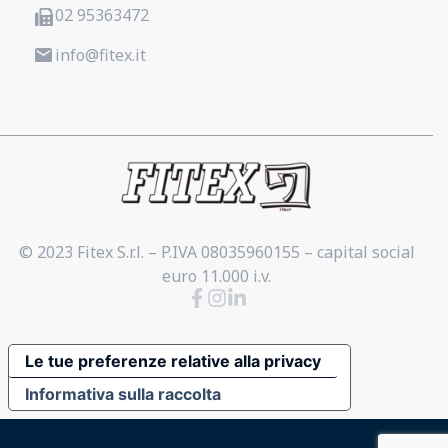
02 95363472
info@fitex.it
© 2023 Fitex S.r.l. – P.IVA 08035960155 – capital social
euro 11.000 i.v.
Le tue preferenze relative alla privacy
Informativa sulla raccolta