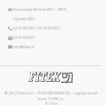
Via privata Molina 80/7 – 80/9,
Vignate (MI)
02 95361055 / 02 95361053
02 95363472
info@fitex.it
© 2023 Fitex S.r.l. – P.IVA 08035960155 – capital social
euro 11.000 i.v.