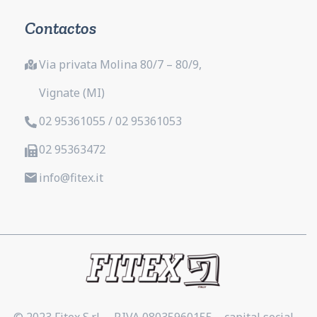
Contactos
Via privata Molina 80/7 – 80/9,
Vignate (MI)
02 95361055 / 02 95361053
02 95363472
info@fitex.it