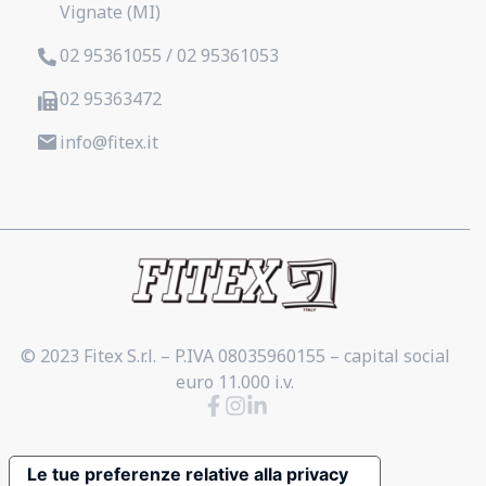
Vignate (MI)
02 95361055 / 02 95361053
02 95363472
info@fitex.it
© 2023 Fitex S.r.l. – P.IVA 08035960155 – capital social
euro 11.000 i.v.
Le tue preferenze relative alla privacy