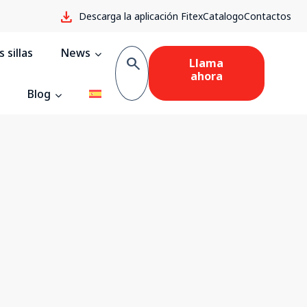
download
Descarga la aplicación Fitex
Catalogo
Contactos
 sillas
News
search
Llama
ahora
Blog