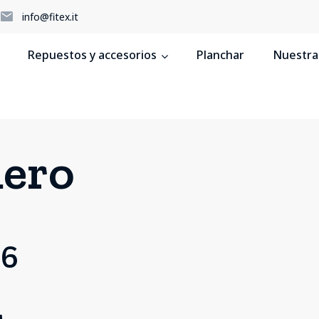
5
info@fitex.it
Repuestos y accesorios
Planchar
Nuestras
uero
26