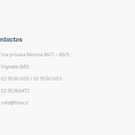
ntactos
Via privata Molina 80/7 – 80/9,
Vignate (MI)
02 95361055 / 02 95361053
02 95363472
info@fitex.it