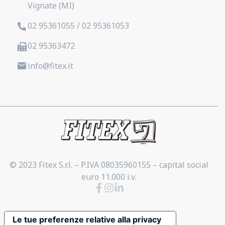
Vignate (MI)
02 95361055 / 02 95361053
02 95363472
info@fitex.it
© 2023 Fitex S.r.l. – P.IVA 08035960155 – capital social
euro 11.000 i.v.
Le tue preferenze relative alla privacy