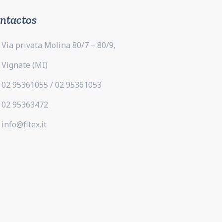
ntactos
Via privata Molina 80/7 – 80/9,
Vignate (MI)
02 95361055 / 02 95361053
02 95363472
info@fitex.it