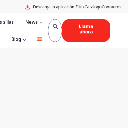
download
Descarga la aplicación Fitex
Catalogo
Contactos
 sillas
News
search
Llama
ahora
Blog