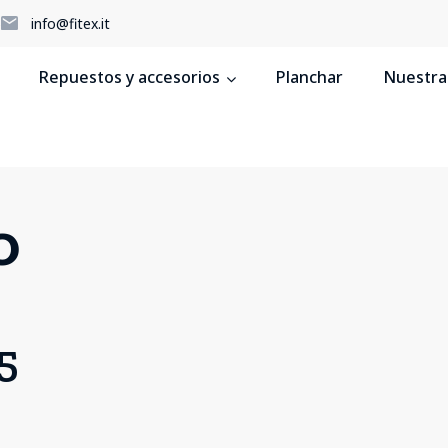
5
info@fitex.it
Repuestos y accesorios
Planchar
Nuestras
o
5