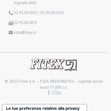
Vignate (MI)
02 95361055 / 02 95361053
02 95363472
info@fitex.it
© 2023 Fitex S.r.l. – P.IVA 08035960155 – capital social
euro 11.000 i.v.
Le tue preferenze relative alla privacy