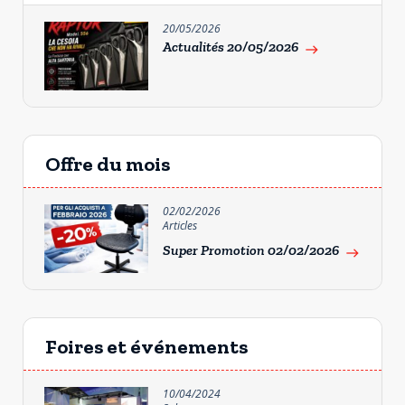
20/05/2026
Actualités 20/05/2026
east
Offre du mois
02/02/2026
Articles
Super Promotion 02/02/2026
east
Foires et événements
10/04/2024