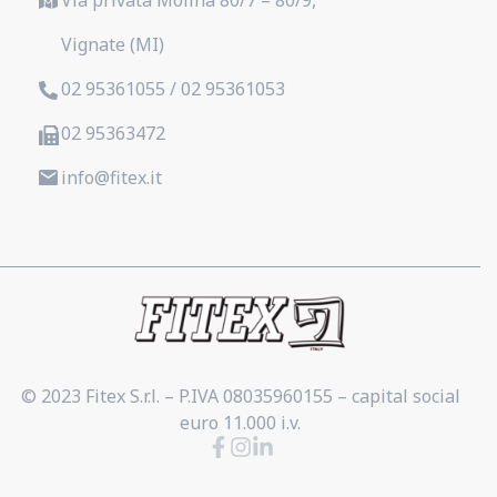
Via privata Molina 80/7 – 80/9,
Vignate (MI)
02 95361055 / 02 95361053
02 95363472
info@fitex.it
© 2023 Fitex S.r.l. – P.IVA 08035960155 – capital social
euro 11.000 i.v.