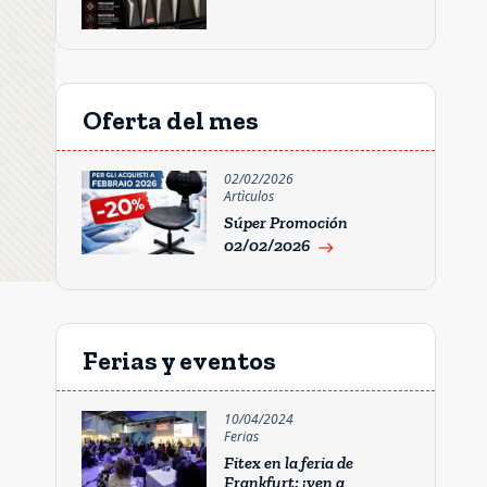
Oferta del mes
02/02/2026
Artìculos
Súper Promoción
02/02/2026
east
Ferias y eventos
10/04/2024
Ferias
Fitex en la feria de
Frankfurt: ¡ven a