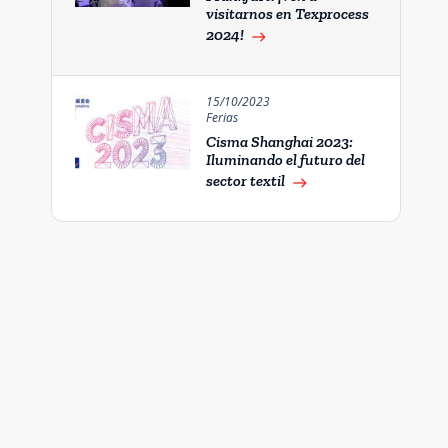
visitarnos en Texprocess
2024!
east
15/10/2023
Ferias
Cisma Shanghai 2023:
Iluminando el futuro del
sector textil
east