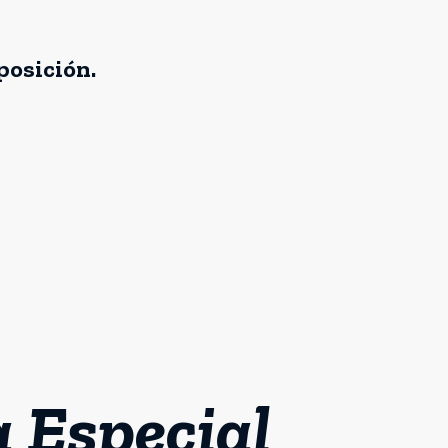
posición.
a Especial