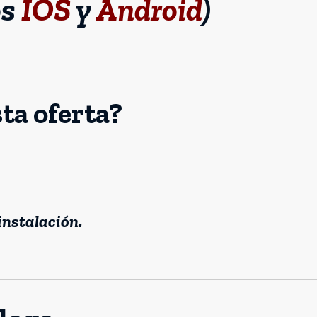
os
IOS
y
Android
)
ta oferta?
instalación.