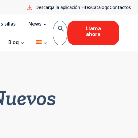
download
Descarga la aplicación Fitex
Catalogo
Contactos
 sillas
News
search
Llama
ahora
Blog
Nuevos