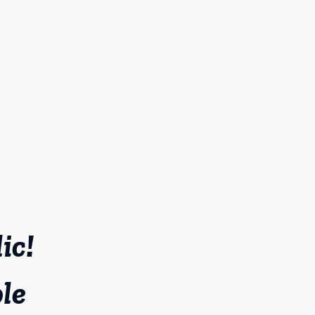
ic!
le