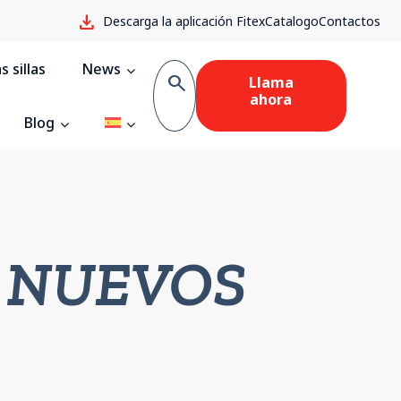
download
Descarga la aplicación Fitex
Catalogo
Contactos
 sillas
News
search
Llama
ahora
Blog
E NUEVOS