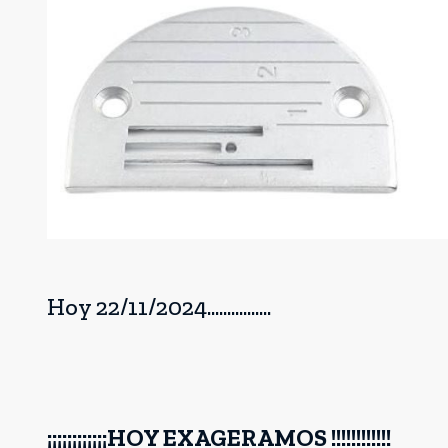
Hoy 22/11/2024................
¡¡¡¡¡¡¡¡¡¡¡¡HOY EXAGERAMOS !!!!!!!!!!!!