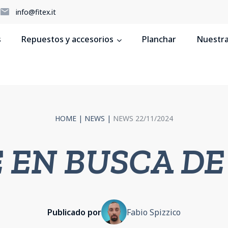
5
info@fitex.it
s
Repuestos y accesorios
Planchar
Nuestras
HOME
|
NEWS
|
NEWS 22/11/2024
 EN BUSCA D
Publicado por
Fabio Spizzico