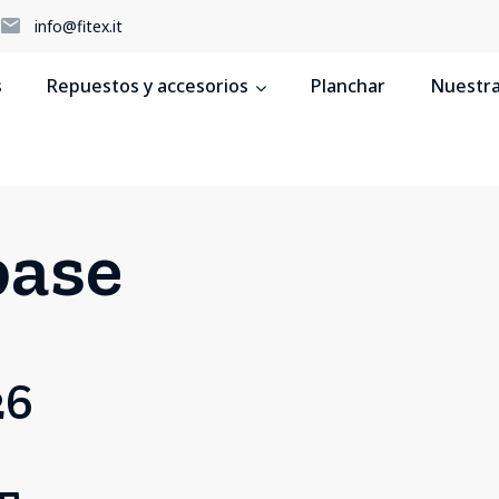
5
info@fitex.it
s
Repuestos y accesorios
Planchar
Nuestras
base
26