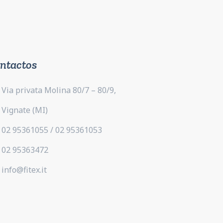
ntactos
Via privata Molina 80/7 – 80/9,
Vignate (MI)
02 95361055 / 02 95361053
02 95363472
info@fitex.it