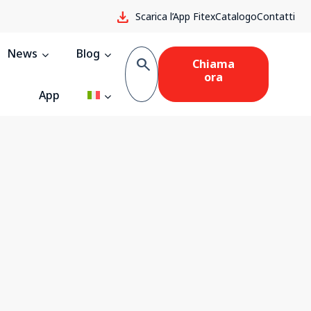
download
Scarica l’App Fitex
Catalogo
Contatti
News
Blog
search
Chiama
ora
App