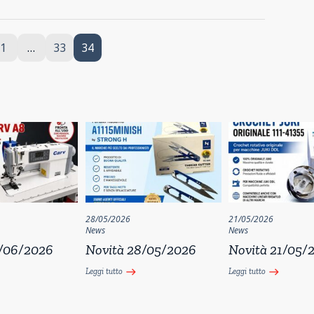
1
…
33
34
28/05/2026
21/05/2026
News
News
3/06/2026
Novità 28/05/2026
Novità 21/05/
Leggi tutto
Leggi tutto
east
east