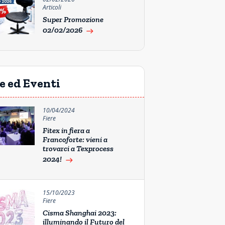
Articoli
Super Promozione
02/02/2026
east
e ed Eventi
10/04/2024
Fiere
Fitex in fiera a
Francoforte: vieni a
trovarci a Texprocess
2024!
east
15/10/2023
Fiere
Cisma Shanghai 2023:
illuminando il Futuro del