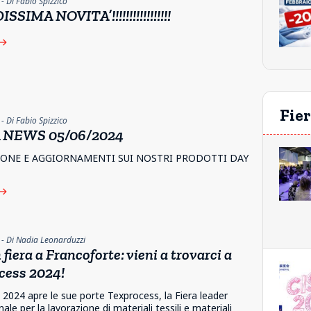
- Di Fabio Spizzico
SIMA NOVITA’!!!!!!!!!!!!!!!!!
ast
Fier
- Di Fabio Spizzico
 NEWS 05/06/2024
ONE E AGGIORNAMENTI SUI NOSTRI PRODOTTI DAY
ast
- Di Nadia Leonarduzzi
 fiera a Francoforte: vieni a trovarci a
cess 2024!
le 2024 apre le sue porte Texprocess, la Fiera leader
ale per la lavorazione di materiali tessili e materiali