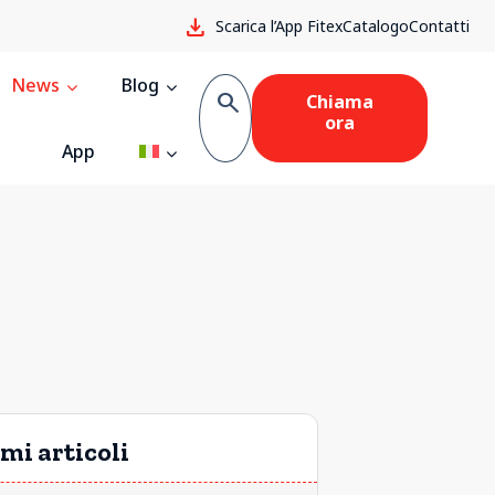
download
Scarica l’App Fitex
Catalogo
Contatti
News
Blog
search
Chiama
ora
App
mi articoli