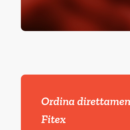
Ordina direttament
Fitex