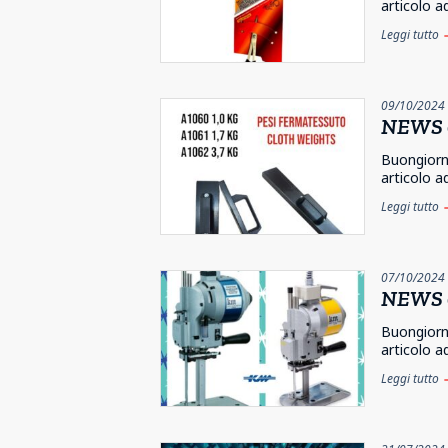
articolo a
Leggi tutto
e
09/10/2024
NEWS 
Buongiorno
articolo a
Leggi tutto
e
07/10/2024
NEWS 
Buongiorno
articolo a
Leggi tutto
e