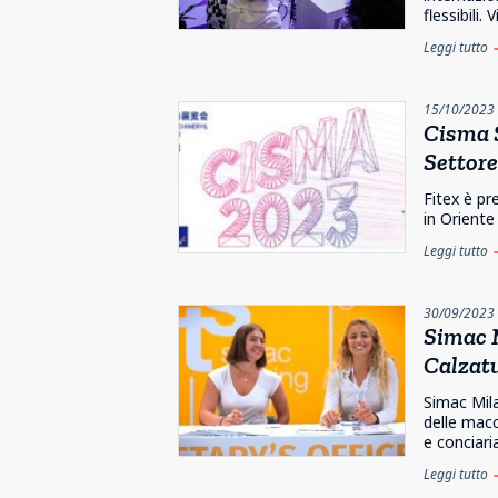
flessibili.
Leggi tutto
e
15/10/2023
Cisma S
Settore
Fitex è pr
in Oriente 
Leggi tutto
e
30/09/2023
Simac M
Calzatu
Simac Mila
delle macc
e conciaria
Leggi tutto
e