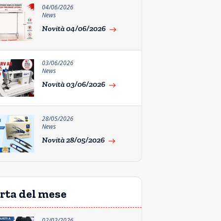
04/06/2026
News
Novità 04/06/2026
east
03/06/2026
News
Novità 03/06/2026
east
28/05/2026
News
Novità 28/05/2026
east
rta del mese
02/02/2026