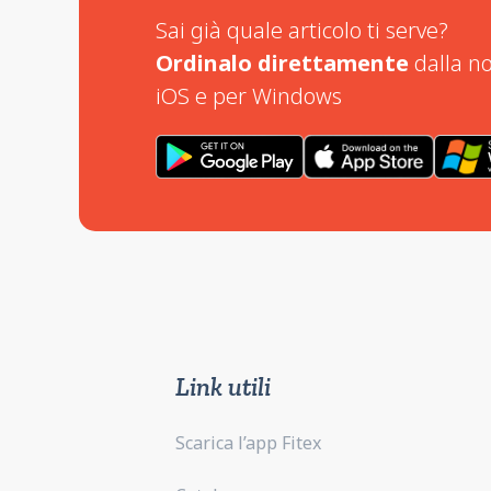
Sai già quale articolo ti serve?
Ordinalo direttamente
dalla no
iOS e per Windows
Link utili
Scarica l’app Fitex