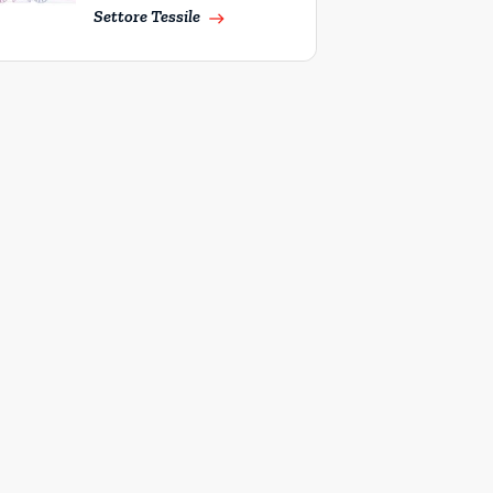
Settore Tessile
east