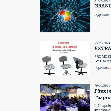
31/07/2024
GRANDIS
Leggi tutto
e
05/06/2024
EXTRA
PROMOZI
BY DAY!!!!!!
Leggi tutto
e
10/04/2024
Fitex in
Texpro
Il 24 apri
internazion